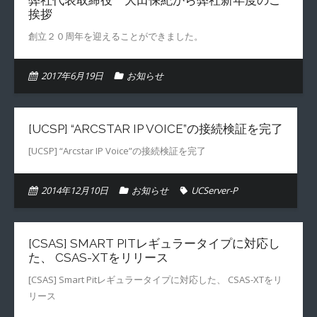
弊社代表取締役 大田保紀から弊社新年度のご
挨拶
創立２０周年を迎えることができました。
2017年6月19日
お知らせ
[UCSP] “ARCSTAR IP VOICE”の接続検証を完了
[UCSP] “Arcstar IP Voice”の接続検証を完了
2014年12月10日
お知らせ
UCServer-P
[CSAS] SMART PITレギュラータイプに対応し
た、 CSAS-XTをリリース
[CSAS] Smart Pitレギュラータイプに対応した、 CSAS-XTをリ
リース