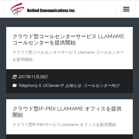
製品一覧
クラウド型コールセンターサービス LLAMAME
アクセス マップ
コールセンターを提供開始
会社概要
クラウド型コールセンターサービス Llamame コールセンター
を提供開始
ニュース一覧
2017年11月28日
お問い合わせ
Telephony X
,
UCServer-P
,
お知らせ
,
コールセンター向け
クラウド型IP-PBX LLAMAME オフィスを提供
開始
クラウド型IP-PBXサービス Llamame オフィスを販売開始