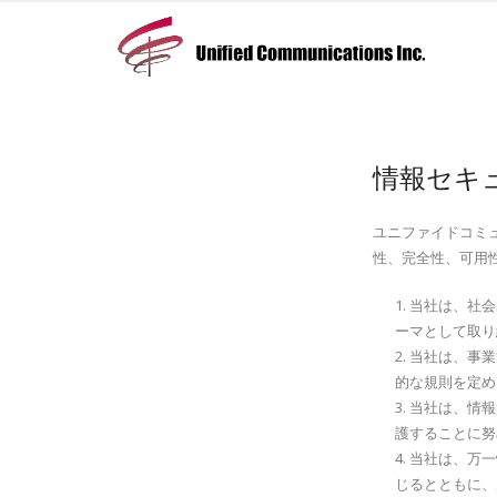
情報セキ
ユニファイドコミ
性、完全性、可用
1. 当社は、
ーマとして取り
2. 当社は、
的な規則を定め
3. 当社は、
護することに努
4. 当社は、
じるとともに、