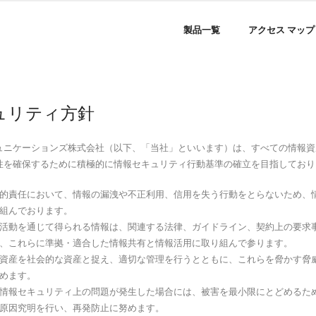
製品一覧
アクセス マップ
ュリティ方針
ュニケーションズ株式会社（以下、「当社」といいます）は、すべての情報資
性を確保するために積極的に情報セキュリティ行動基準の確立を目指しており
社会的責任において、情報の漏洩や不正利用、信用を失う行動をとらないため、
組んでおります。
事業活動を通じて得られる情報は、関連する法律、ガイドライン、契約上の要求
、これらに準拠・適合した情報共有と情報活用に取り組んで参ります。
情報資産を社会的な資産と捉え、適切な管理を行うとともに、これらを脅かす脅
めます。
万一情報セキュリティ上の問題が発生した場合には、被害を最小限にとどめるた
原因究明を行い、再発防止に努めます。